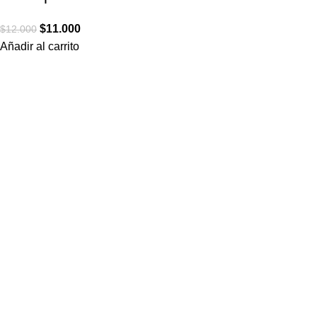
$
11.000
$
12.000
Añadir al carrito
informaciones
Contacto
Sistemas de impresión
Términos y condiciones
Política de privacidad
CONTACTO
+56 22 3342422
contacto@stampados.cl
@stampados.cl
@stampados.cl