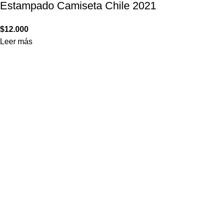
Estampado Camiseta Chile 2021
$
12.000
Leer más
informaciones
Contacto
Sistemas de impresión
Términos y condiciones
Política de privacidad
CONTACTO
+56 22 3342422
contacto@stampados.cl
@stampados.cl
@stampados.cl