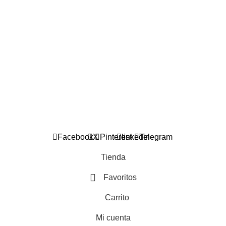
MÉTODOS DE PAGO
Encuéntranos en: Avenida Nueva Providencia #2550 Local
44. Galería la fuente. Metro Tobalaba. Providencia.
Horario de atención: de lunes a viernes de 10:30 a 15:00 y
de 16:00 a 19:30 horas
2026
TIENDA STAMPADOS
- DISEÑADO POR
SYDE.CL
Facebook
X
Pinterest
linkedin
Telegram
Tienda
Favoritos
Carrito
Mi cuenta