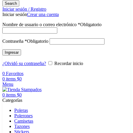
Search
Iniciar sesión / Registro
Iniciar sesión
Crear una cuenta
Nombre de usuario o correo electrónico
*
Obligatorio
Contraseña
*
Obligatorio
Ingresar
¿Olvidó su contraseña?
Recordar inicio
0
Favoritos
0
items
$
0
Menu
0
items
$
0
Categorías
Poleras
Polerones
Camisetas
Tazones
Stickers