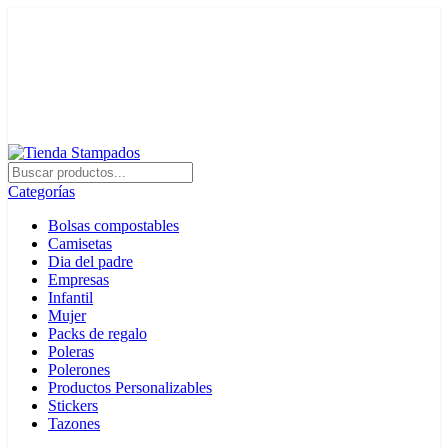
+56 22 3342422
contacto@stampados.cl
Categorías
Bolsas compostables
Camisetas
Dia del padre
Empresas
Infantil
Mujer
Packs de regalo
Poleras
Polerones
Productos Personalizables
Stickers
Tazones