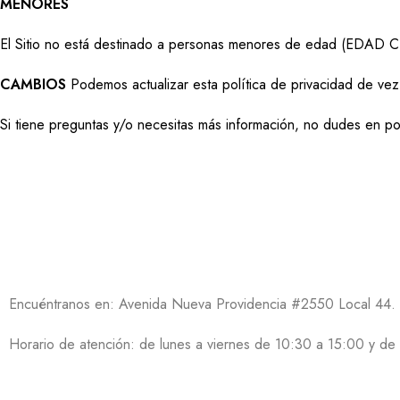
MENORES
El Sitio no está destinado a personas menores de edad (
CAMBIOS
Podemos actualizar esta política de privacidad de vez 
Si tiene preguntas y/o necesitas más información, no dudes en po
informaciones
Contacto
Sistemas de impresi
Términos y condicio
Política de privacidad
Encuéntranos en: Avenida Nueva Providencia #2550 Local 44. G
Horario de atención: de lunes a viernes de 10:30 a 15:00 y de
2026
TIENDA STAMPADOS
- DISEÑADO POR
SYDE.CL