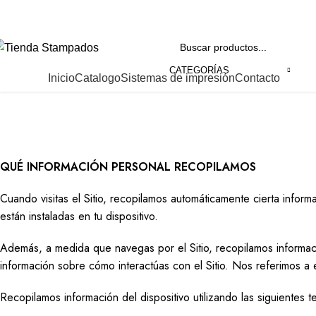
+56 22 3342422
contacto@stampados.cl
CATEGORÍAS
ategorías
Inicio
Catalogo
Sistemas de impresión
Contacto
Política de privacidad
Inicio
Política de privacidad
QUÉ INFORMACIÓN PERSONAL RECOPILAMOS
Cuando visitas el Sitio, recopilamos automáticamente cierta inform
están instaladas en tu dispositivo.
Además, a medida que navegas por el Sitio, recopilamos informaci
información sobre cómo interactúas con el Sitio. Nos referimos 
Recopilamos información del dispositivo utilizando las siguientes t