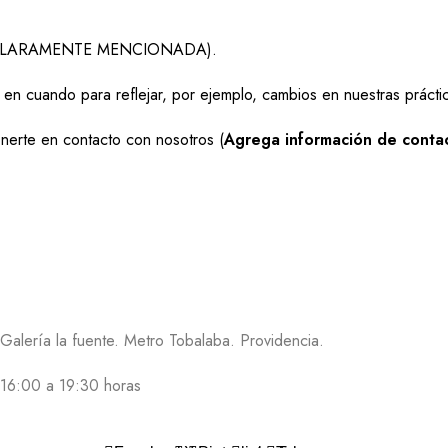
EDAD CLARAMENTE MENCIONADA).
en cuando para reflejar, por ejemplo, cambios en nuestras práctic
nerte en contacto con nosotros (
Agrega información de conta
CONTACTO
MÉ
+56 22 3342422
ón
contacto@stampados.cl
nes
@stampados.cl
@stampados.cl
alería la fuente. Metro Tobalaba. Providencia.
 16:00 a 19:30 horas