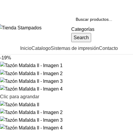
+56 22 3342422
contacto@stampados.cl
Categorías
Search
ategorías
Inicio
Catalogo
Sistemas de impresión
Contacto
-19%
Clic para agrandar