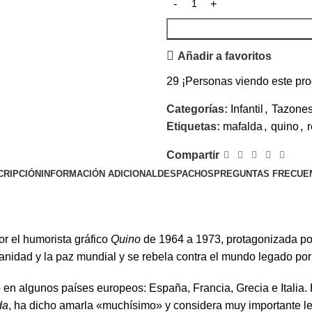
Añadir a favoritos
29
¡Personas viendo este pro
Categorías:
Infantil
,
Tazone
Etiquetas:
mafalda
,
quino
,
Compartir
CRIPCIÓN
INFORMACIÓN ADICIONAL
DESPACHOS
PREGUNTAS FRECUE
or el humorista gráfico
Quino
de 1964 a 1973, protagonizada por
anidad y la paz mundial y se rebela contra el mundo legado po
n algunos países europeos: España, Francia, Grecia e Italia. H
da
, ha dicho amarla «muchísimo» y considera muy importante lee