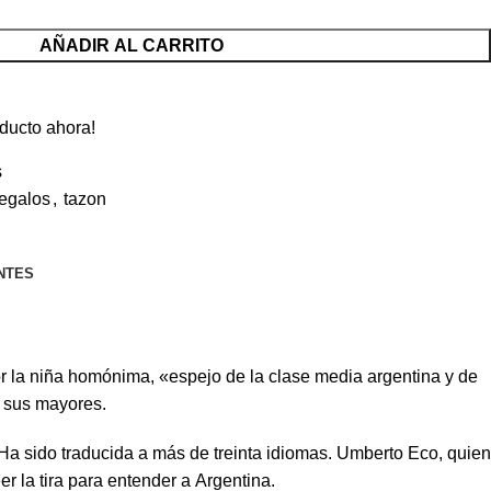
AÑADIR AL CARRITO
ducto ahora!
s
regalos
,
tazon
NTES
 la niña homónima, «espejo de la clase media argentina y de
r sus mayores.
a sido traducida a más de treinta idiomas.
​ Umberto Eco, quien
r la tira para entender a Argentina.