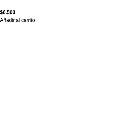
$
6.500
Añadir al carrito
informaciones
Contacto
Sistemas de impresión
Términos y condiciones
Política de privacidad
CONTACTO
+56 22 3342422
contacto@stampados.cl
@stampados.cl
@stampados.cl