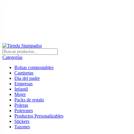
+56 22 3342422
contacto@stampados.cl
Categorías
Bolsas compostables
Camisetas
Dia del padre
Empresas
Infantil
Mujer
Packs de regalo
Poleras
Polerones
Productos Personalizables
Stickers
Tazones