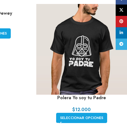
X
 Dewey
Pinte
linke
ONES
Tele
Polera Yo soy tu Padre
$
12.000
SELECCIONAR OPCIONES