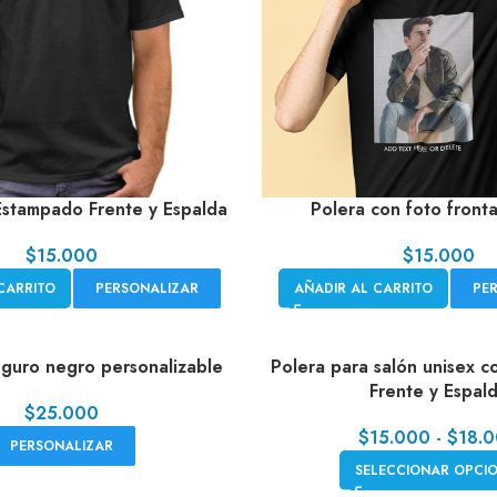
Estampado Frente y Espalda
Polera con foto fronta
$
15.000
$
15.000
CARRITO
PERSONALIZAR
AÑADIR AL CARRITO
PE
guro negro personalizable
Polera para salón unisex 
Frente y Espal
$
25.000
$
15.000
-
$
18.
PERSONALIZAR
SELECCIONAR OPCI