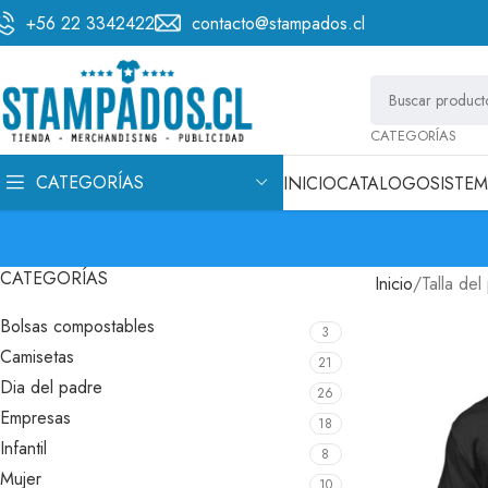
+56 22 3342422
contacto@stampados.cl
CATEGORÍAS
CATEGORÍAS
INICIO
CATALOGO
SISTE
CATEGORÍAS
Inicio
Talla del
Bolsas compostables
3
Camisetas
21
Dia del padre
26
Empresas
18
Infantil
8
Mujer
10