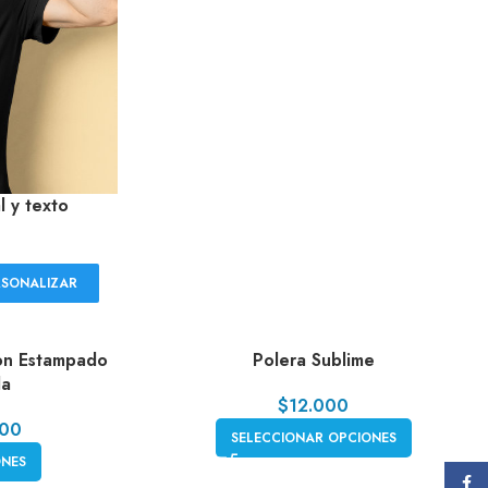
l y texto
RSONALIZAR
con Estampado
Polera Sublime
da
$
12.000
000
SELECCIONAR OPCIONES
ONES
Face