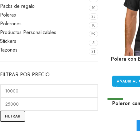
Packs de regalo
10
Poleras
32
Polerones
10
Productos Personalizables
29
Stickers
5
Tazones
31
Polera con 
FILTRAR POR PRECIO
AÑADIR AL 
NEW
Poleron can
FILTRAR