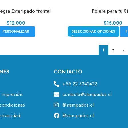
egra Estampado frontal
Polera para tu St
$
12.000
$
15.000
PERSONALIZAR
SELECCIONAR OPCIONES
P
1
2
→
NES
CONTACTO
+56 22 3342422
 impresión
contacto@stampados.cl
condiciones
@stampados.cl
privacidad
@stampados.cl