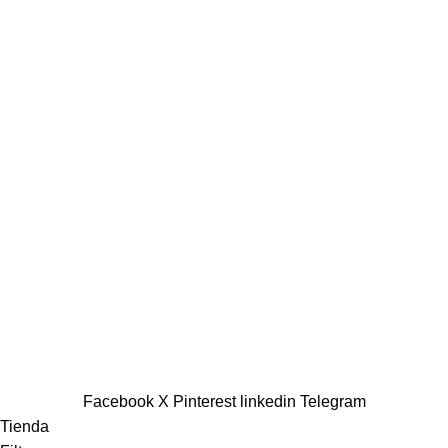
CONTACTO
+56 22 3342422
contacto@stampados.cl
@stampados.cl
@stampados.cl
MÉTODOS DE PAGO
Encuéntranos en: Avenida Nueva Providencia #2550 Local
44. Galería la fuente. Metro Tobalaba. Providencia.
Horario de atención: de lunes a viernes de 10:30 a 15:00 y
de 16:00 a 19:30 horas
2026
TIENDA STAMPADOS
- DISEÑADO POR
SYDE.CL
Facebook
X
Pinterest
linkedin
Telegram
Tienda