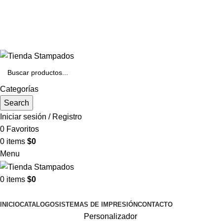
+56 22 3342422
contacto@stampados.cl
Categorías
Search
Iniciar sesión / Registro
0
Favoritos
0
items
$
0
Menu
0
items
$
0
Categorías
INICIO
CATALOGO
SISTEMAS DE IMPRESIÓN
CONTACTO
Personalizador