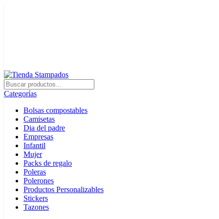
+56 22 3342422
contacto@stampados.cl
Categorías
Bolsas compostables
Camisetas
Dia del padre
Empresas
Infantil
Mujer
Packs de regalo
Poleras
Polerones
Productos Personalizables
Stickers
Tazones