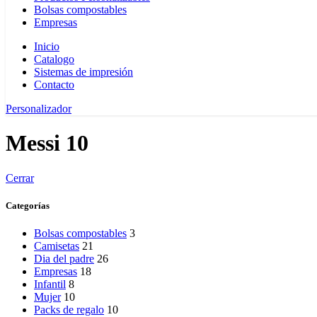
Bolsas compostables
Empresas
Inicio
Catalogo
Sistemas de impresión
Contacto
Personalizador
Messi 10
Cerrar
Categorías
Bolsas compostables
3
Camisetas
21
Dia del padre
26
Empresas
18
Infantil
8
Mujer
10
Packs de regalo
10