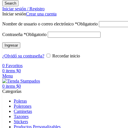
Search
Iniciar sesión / Registro
Iniciar sesión
Crear una cuenta
Nombre de usuario o correo electrónico
*
Obligatorio
Contraseña
*
Obligatorio
Ingresar
¿Olvidó su contraseña?
Recordar inicio
0
Favoritos
0
items
$
0
Menu
0
items
$
0
Categorías
Poleras
Polerones
Camisetas
Tazones
Stickers
Productos Personalizables