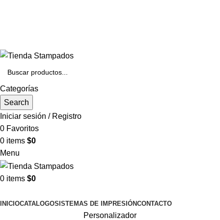
+56 22 3342422
contacto@stampados.cl
Categorías
Search
Iniciar sesión / Registro
0
Favoritos
0
items
$
0
Menu
0
items
$
0
Categorías
INICIO
CATALOGO
SISTEMAS DE IMPRESIÓN
CONTACTO
Personalizador