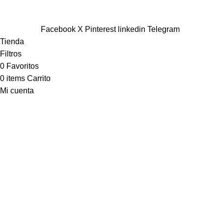
2026
TIENDA STAMPADOS
- DISEÑADO POR
SYDE.CL
Facebook
X
Pinterest
linkedin
Telegram
Tienda
Filtros
0
Favoritos
0
items
Carrito
Mi cuenta