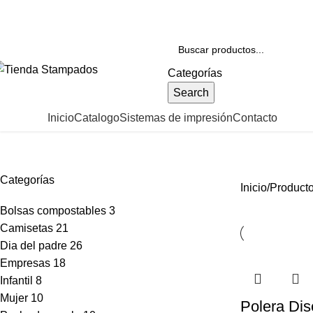
56 22 3342422
contacto@stampados.cl
Categorías
Search
ategorías
Inicio
Catalogo
Sistemas de impresión
Contacto
disney
Categorías
Inicio
Producto
Bolsas compostables
3
Camisetas
21
Dia del padre
26
Empresas
18
Infantil
8
Mujer
10
Polera Di