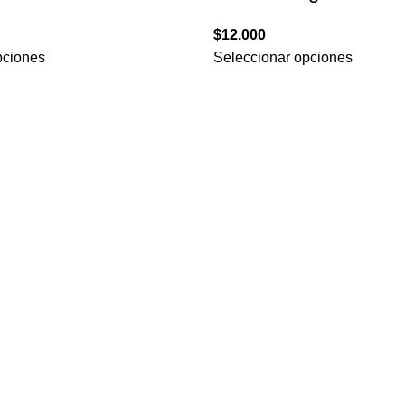
$
12.000
pciones
Seleccionar opciones
CONTACTO
MÉ
+56 22 3342422
ón
contacto@stampados.cl