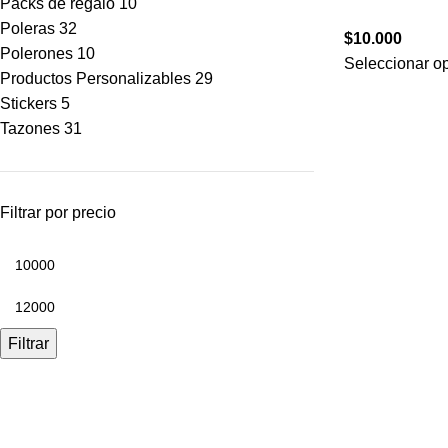
Packs de regalo
10
Poleras
32
$
10.000
Polerones
10
Seleccionar o
Productos Personalizables
29
Stickers
5
Tazones
31
Filtrar por precio
Filtrar
informaciones
Contacto
Sistemas de impresi