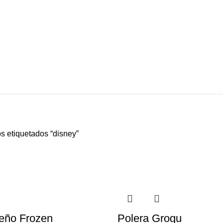
s etiquetados “disney”
seño Frozen
Polera Grogu