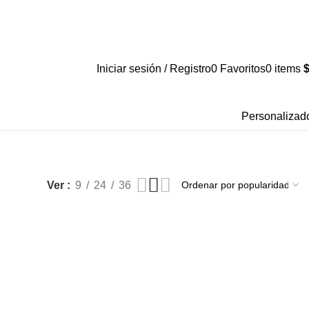
Iniciar sesión / Registro
0
Favoritos
0
items
Personalizad
Ver
9
24
36