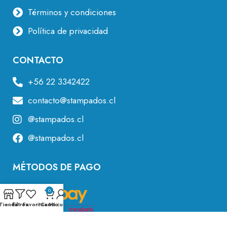
Términos y condiciones
Política de privacidad
CONTACTO
+56 22 3342422
contacto@stampados.cl
@stampados.cl
@stampados.cl
MÉTODOS DE PAGO
0
Tienda
Filtros
Favoritos
Carrito
Mi cuenta