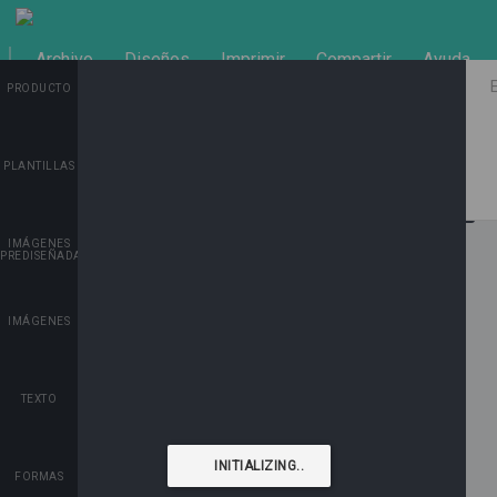
Archivo
Diseños
Imprimir
Compartir
Ayuda
PRODUCTO
Deshacer
Rehacer
PLANTILLAS
Opciones
0.0
AÑADIR AL CARRITO
VOLVER A LA TIENDA
IMÁGENES
PREDISEÑADAS
IMÁGENES
TEXTO
FORMAS