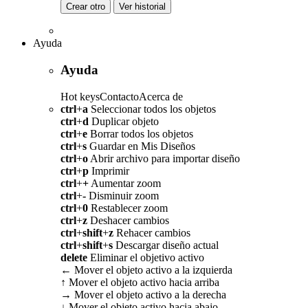
Crear otro
Ver historial
Ayuda
Ayuda
Hot keys
Contacto
Acerca de
ctrl
+
a
Seleccionar todos los objetos
ctrl
+
d
Duplicar objeto
ctrl
+
e
Borrar todos los objetos
ctrl
+
s
Guardar en Mis Diseños
ctrl
+
o
Abrir archivo para importar diseño
ctrl
+
p
Imprimir
ctrl
+
+
Aumentar zoom
ctrl
+
-
Disminuir zoom
ctrl
+
0
Restablecer zoom
ctrl
+
z
Deshacer cambios
ctrl
+
shift
+
z
Rehacer cambios
ctrl
+
shift
+
s
Descargar diseño actual
delete
Eliminar el objetivo activo
←
Mover el objeto activo a la izquierda
↑
Mover el objeto activo hacia arriba
→
Mover el objeto activo a la derecha
↓
Mover el objeto activo hacia abajo