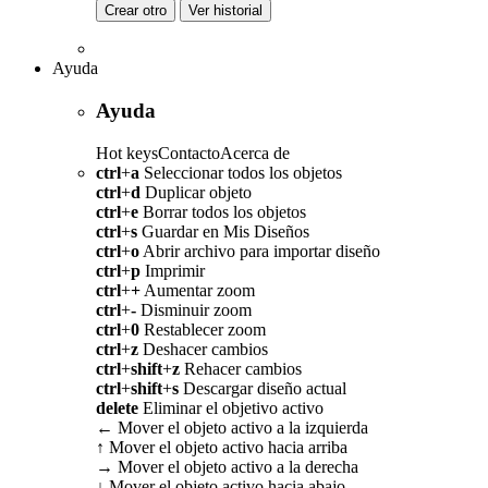
Crear otro
Ver historial
Ayuda
Ayuda
Hot keys
Contacto
Acerca de
ctrl
+
a
Seleccionar todos los objetos
ctrl
+
d
Duplicar objeto
ctrl
+
e
Borrar todos los objetos
ctrl
+
s
Guardar en Mis Diseños
ctrl
+
o
Abrir archivo para importar diseño
ctrl
+
p
Imprimir
ctrl
+
+
Aumentar zoom
ctrl
+
-
Disminuir zoom
ctrl
+
0
Restablecer zoom
ctrl
+
z
Deshacer cambios
ctrl
+
shift
+
z
Rehacer cambios
ctrl
+
shift
+
s
Descargar diseño actual
delete
Eliminar el objetivo activo
←
Mover el objeto activo a la izquierda
↑
Mover el objeto activo hacia arriba
→
Mover el objeto activo a la derecha
↓
Mover el objeto activo hacia abajo